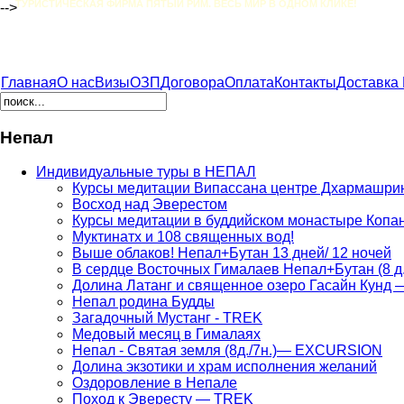
ТУРИСТИЧЕСКАЯ ФИРМА ПЯТЫЙ РИМ. ВЕСЬ МИР В ОДНОМ КЛИКЕ!
-->
Главная
О нас
Визы
ОЗП
Договора
Оплата
Контакты
Доставка
Непал
Индивидуальные туры в НЕПАЛ
Курсы медитации Випассана центре Дхармашри
Восход над Эверестом
Курсы медитации в буддийском монастыре Копа
Муктинатх и 108 священных вод!
Выше облаков! Непал+Бутан 13 дней/ 12 ночей
В сердце Восточных Гималаев Непал+Бутан (8 д.
Долина Латанг и священное озеро Гасайн Кунд
Непал родина Будды
Загадочный Мустанг - TREK
Медовый месяц в Гималаях
Непал - Святая земля (8д./7н.)— EXCURSION
Долина экзотики и храм исполнения желаний
Оздоровление в Непале
Поход к Эвересту — TREK