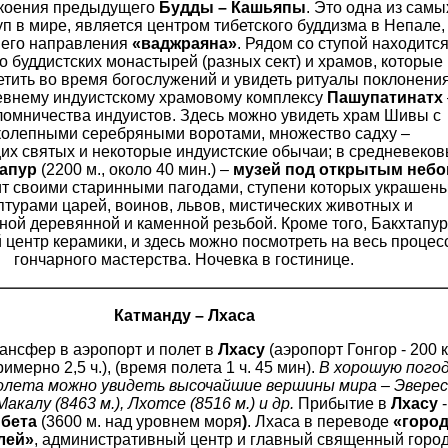
окоения предыдущего
Будды – Кашьяпы
. Это одна из самы
п в мире, является центром тибетского буддизма в Непале,
, его направления
«ваджраяна»
. Рядом со ступой находитс
 буддистских монастырей (разных сект) и храмов, которые
тить во время богослужений и увидеть ритуалы поклонени
ревнему индуистскому храмовому комплексу
Пашупатинатх
ломничества индуистов. Здесь можно увидеть храм Шивы с
колепными серебряными воротами, множество садху –
их святых и некоторые индуистские обычаи; в средневеко
апур
(2200 м., около 40 мин.) –
музей под открытым неб
ит своими старинными пагодами, ступени которых украшен
птурами царей, воинов, львов, мистических животных и
ной деревянной и каменной резьбой. Кроме того, Бакхтапур
 центр керамики, и здесь можно посмотреть на весь процес
гончарного мастерства. Ночевка в гостинице.
Катманду – Лхаса
ансфер в аэропорт и полет в
Лхасу
(аэропорт Гонгор - 200 
имерно 2,5 ч.), (время полета 1 ч. 45 мин).
В хорошую пого
молета можно увидеть высочайшие вершины мира – Эвере
 Макалу (8463 м.), Лхотсе (8516 м.) и др.
Прибытие в
Лхасу
-
ибета
(3600 м. над уровнем моря
)
. Лхаса в переводе
«горо
лей»
, административный центр и главный священный горо