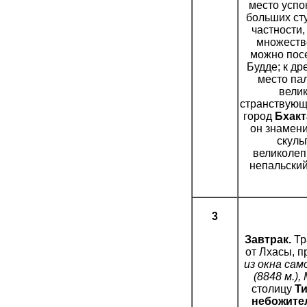
место усп
больших сту
частности
множество
можно посе
Будде; к д
место па
вели
странствующ
город
Бхакт
он знамен
скуль
великолеп
непальский
3
Завтрак.
Тр
от Лхасы, пр
из окна са
(8848 м.),
столицу
Т
небожите