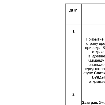
ДНИ
1
Прибытие
страну дре
природы. В
отдыха
в.)древн
Катманду,
непальско
перед котор
ступе
Свая
Будды
открывае
2
Завтрак.
Экс