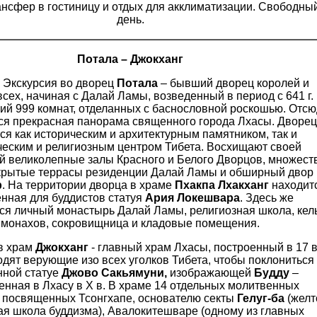
ансфер в гостиницу и отдых для акклиматизации. Свободны
день.
Потала – Джокханг
Экскурсия во дворец
Потала
– бывший дворец королей и
сех, начиная с Далай Ламы, возведенный в период с 641 г.
щий 999 комнат, отделанных с баснословной роскошью. Отс
ся прекрасная панорама священного города Лхасы. Дворец
ся как историческим и архитектурным памятником, так и
ческим и религиозным центром Тибета. Восхищают своей
й великолепные залы Красного и Белого Дворцов, множест
 крытые террасы резиденции Далай Ламы и обширный двор
р
. На территории дворца в храме
Пхакпа Лхакханг
находит
нная для буддистов статуя
Ария Локешвара
. Здесь же
ся личный монастырь Далай Ламы, религиозная школа, кел
монахов, сокровищница и кладовые помещения.
в храм
Джокханг
- главный храм Лхасы, построенный в 17 в
дят верующие изо всех уголков Тибета, чтобы поклониться 
ной статуе
Джово Сакьямуни,
изображающей
Будду
–
енная в Лхасу в X в. В храме 14 отдельных молитвенных
 посвященных Тсонгхапе, основателю секты
Гелуг-ба
(желт
я школа буддизма), Авалокитешваре (одному из главных