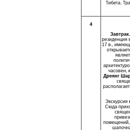
Тибета. Тр
4
Завтрак.
резиденция в
17 в., имею
открывает
являет
полити
архитектуро
часовен,
Дреянг Ша
свяще
располагает
Экскурсия 
Сюда прихо
священ
привез
помещений,
шапочна