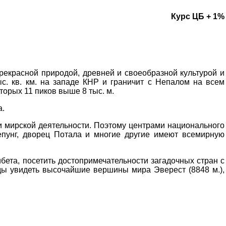
Курс ЦБ + 1%
прекрасной природой, древней и своеобразной культурой и
ыс. кв. км. на западе КНР и граничит с Непалом на всем
торых 11 пиков выше 8 тыс. м.
а.
и мирской деятельности. Поэтому центрами национального
репунг, дворец Потала и многие другие имеют всемирную
ета, посетить достопримечательности загадочных стран с
жды увидеть высочайшие вершины мира Эверест (8848 м.),