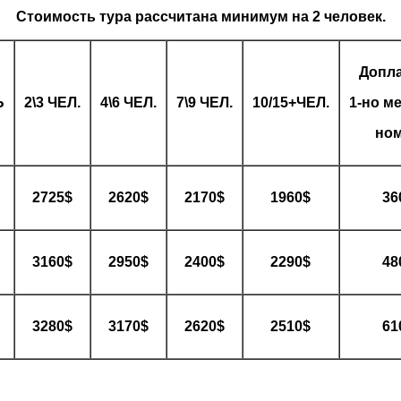
Стоимость тура рассчитана минимум на 2 человек.
Допла
Ь
2\3 ЧЕЛ.
4\6 ЧЕЛ.
7\9 ЧЕЛ.
10/15+ЧЕЛ.
1-но м
но
2725$
2620$
2170$
1960$
36
3160$
2950$
2400$
2290$
48
3280$
3170$
2620$
2510$
61