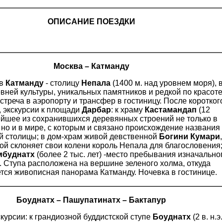
ОПИСАНИЕ ПОЕЗДКИ
Москва – Катманду
 в
Катманду
- столицу
Непала
(1400 м. над уровнем моря), 
вней культуры, уникальных памятников и редкой по красот
стреча в аэропорту и трансфер в гостиницу. После коротког
, экскурсии к площади
Дарбар
: к храму
Кастамандап
(12
ейшее из сохранившихся деревянных строений не только в
 но и в мире, с которым и связано происхождение названия
й столицы; в дом-храм живой девственной
Богини Кумари
,
ой склоняет свои колени король Непала для благословения;
мбуднатх
(более 2 тыс. лет) -место пребывания изначально
. Ступа расположена на вершине зеленого холма, откуда
тся живописная панорама Катманду. Ночевка в гостинице.
Боуднатх – Пашупатинатх – Бактапур
курсии: к грандиозной буддистской ступе
Боуднатх
(2 в. н.э