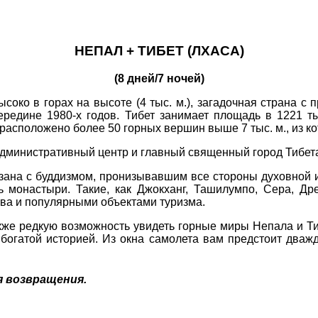
НЕПАЛ + ТИБЕТ (ЛХАСА)
(8 дней/7 ночей)
око в горах на высоте (4 тыс. м.), загадочная страна с 
ередине 1980-х годов. Тибет занимает площадь в 1221 т
расположено более 50 горных вершин выше 7 тыс. м., из ко
административный центр и главный священный город Тибет
зана с буддизмом, пронизывавшим все стороны духовной 
ь монастыри. Такие, как Джокханг, Ташилумпо, Сера, Д
тва и популярными объектами туризма.
же редкую возможность увидеть горные миры Непала и Тиб
 богатой историей. Из окна самолета вам предстоит два
я возвращения.