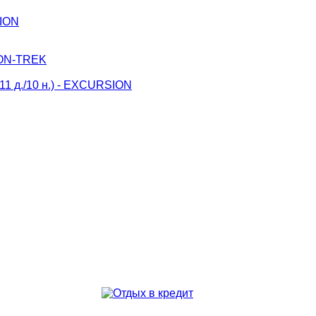
SION
SION-TREK
11 д./10 н.) - EXCURSION