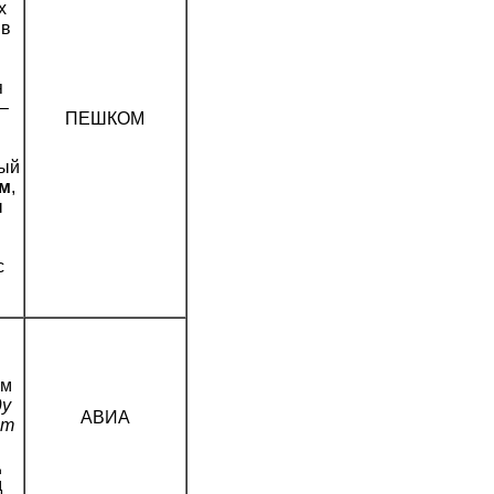
х
 в
я
я
–
ПЕШКОМ
вый
ом
,
ы
с
км
ду
АВИА
ст
д
д