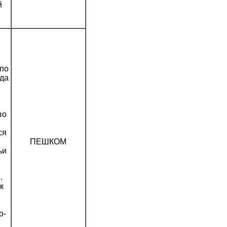
й
 по
юда
во
ся
ПЕШКОМ
ьи
.
к
о-