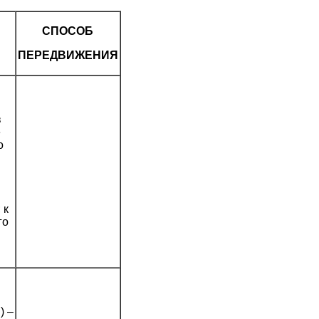
СПОСОБ
ПЕРЕДВИЖЕНИЯ
в
е
о
 к
го
.) –