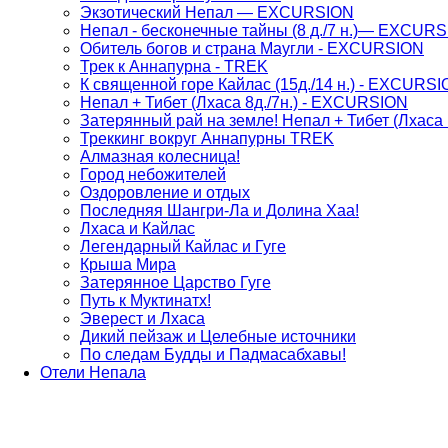
Экзотический Непал — EXCURSION
Непал - бесконечные тайны (8 д./7 н.)— EXCUR
Обитель богов и страна Маугли - EXCURSION
Трек к Аннапурна - TREK
К священной горе Кайлас (15д./14 н.) - EXCUR
Непал + Тибет (Лхаса 8д./7н.) - EXCURSION
Затерянный рай на земле! Непал + Тибет (Лхаса 
Треккинг вокруг Аннапурны TREK
Алмазная колесница!
Город небожителей
Оздоровление и отдых
Последняя Шангри-Ла и Долина Хаа!
Лхаса и Кайлас
Легендарный Кайлас и Гуге
Крыша Мира
Затерянное Царство Гуге
Путь к Муктинатх!
Эверест и Лхаса
Дикий пейзаж и Целебные источники
По следам Будды и Падмасабхавы!
Отели Непала