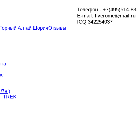
Телефон - +7(495)514-83
Е-mail: fiverome@mail.ru
ICQ 342254037
 Горный Алтай Шория
Отзывы
нга
не
/7н.)
 — TREK