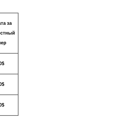
та за
естный
мер
0$
0$
0$