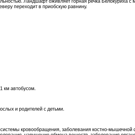
льностью. Ландшафт оживляет горная речка Белокуриха с 
северу переходит в приобскую равнину.
1 км автобусом.
ослых и родителей с детьми.
 системы кровообращения, заболевания костно-мышечной с
болевания, нарушение обмена веществ, заболевания орган