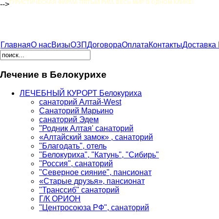
ТУРИСТИЧЕСКАЯ ФИРМА ПЯТЫЙ РИМ. ВЕСЬ МИР В ОДНОМ КЛИКЕ!
-->
Главная
О нас
Визы
ОЗП
Договора
Оплата
Контакты
Доставка
Лечение в Белокурихе
ЛЕЧЕБНЫЙ КУРОРТ Белокуриха
санаторий Алтай-West
Санаторий Марьино
санаторий Эдем
"Родник Алтая' санаторий
«Алтайский замок» , санаторий
"Благодать", отель
"Белокуриха", "Катунь", "Сибирь"
"Россия", санаторий
"Северное сияние", пансионат
«Старые друзья», пансионат
"Транссиб" санаторий
Г/К ОРИОН
"Центросоюза РФ", санаторий