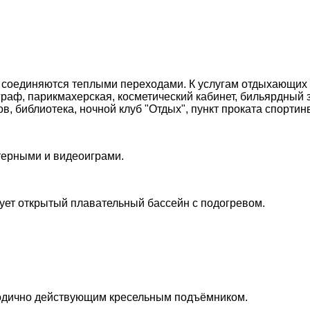
н соединяются теплыми переходами. К услугам отдыхающих 
граф, парикмахерская, косметический кабинет, бильярдный з
 библиотека, ночной клуб "Отдых", пункт проката спортин
ютерными и видеоиграми.
ует открытый плавательный бассейн с подогревом.
годично действующим кресельным подъёмником.