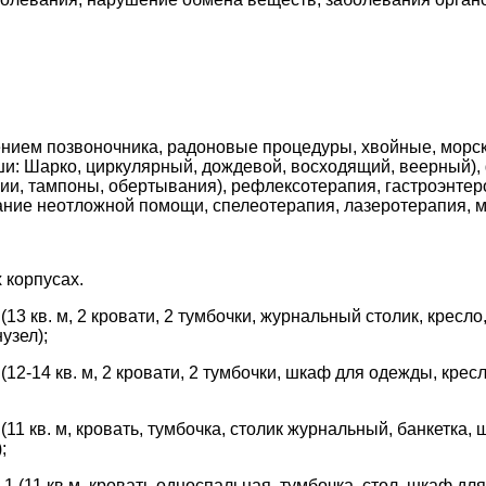
ием позвоночника, радоновые процедуры, хвойные, морски
души: Шарко, циркулярный, дождевой, восходящий, веерный)
ции, тампоны, обертывания), рефлексотерапия, гастроэнте
зание неотложной помощи, спелеотерапия, лазеротерапия, м
 корпусах.
13 кв. м, 2 кровати, 2 тумбочки, журнальный столик, кресл
узел);
12-14 кв. м, 2 кровати, 2 тумбочки, шкаф для одежды, кресл
11 кв. м, кровать, тумбочка, столик журнальный, банкетка,
;
 (11 кв.м, кровать односпальная, тумбочка, стол, шкаф для 