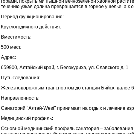
горами, покрытыми пышной вечнозеленой хвойной растите
течению узкая долина превращается в горное ущелье, а к 
Период функционирования:
Круглогодичного действия.
Вместимость:
500 мест.
Адрес:
659900, Алтайский край, г. Белокуриха, ул. Славского д. 1
Путь следования:
Железнодорожным транспортом до станции Бийск, далее 6
Направленность:
Санаторий "Алтай-West" принимает на отдых и лечение взр
Медицинский профиль:
Основной медицинский профиль санатория – заболевания
органов пищеварения, болезни кожи, гинекологические за