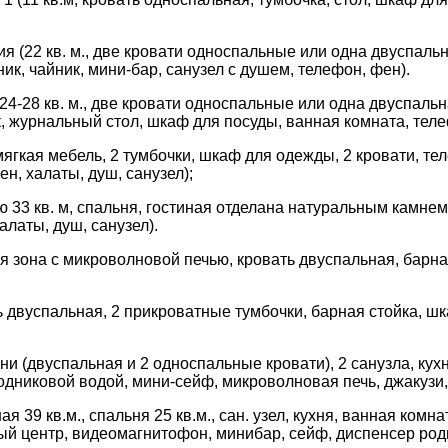
(22 кв. м., две кровати односпальные или одна двуспальна
ик, чайник, мини-бар, санузел с душем, телефон, фен).
4-28 кв. м., две кровати односпальные или одна двуспальн
, журнальный стол, шкаф для посуды, ванная комната, телеф
мягкая мебель, 2 тумбочки, шкаф для одежды, 2 кровати, т
ен, халаты, душ, санузел);
33 кв. м, спальня, гостиная отделана натуральным камнем, 
алаты, душ, санузел).
 зона с микроволновой печью, кровать двуспальная, барная 
 двуспальная, 2 прикроватные тумбочки, барная стойка, шка
ни (двуспальная и 2 односпальные кровати), 2 санузла, кух
одниковой водой, мини-сейф, микроволновая печь, джакузи,
 39 кв.м., спальня 25 кв.м., сан. узел, кухня, ванная комна
ный центр, видеомагнитофон, минибар, сейф, диспенсер род