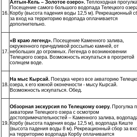
Алтын-Кель – Золотое озеро».
Теплоходная прогулка
Посещение самого большого водопада Телецкого озер
16.
Корбу (высота падения воды 12,5 м). Рекреационный с
за вход на территорию водопада оплачивается
дополнительно.
«В краю легенд».
Посещение Каменного залива,
окруженного причудливой россыпью камней, от
17.
небольших до огромных. Легенда о возникновении
Телецкого озера. Возможность искупаться в прогретой
солнцем воде.
На мыс Кырсай.
Поездка через все акваторию Телецк
18.
озера, к его южной оконечности - мысу Кырсай.
Возможность искупаться. Обед.
Обзорная экскурсия по Телецкому озеру.
Прогулка 
акватории Телецкого озера с осмотром
достопримечательностей – Каменного залива, водопад
19.
Корбу (высота падения воды 12,5 м), водопада Киште
(высота падения воды 8 м). Рекреационный сбор за вх
на территорию водопада Корбу оплачивается