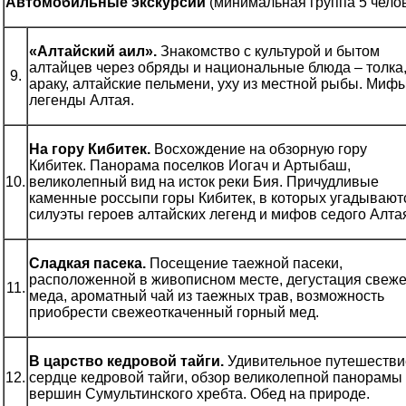
Автомобильные экскурсии
(минимальная группа 5 чело
«Алтайский аил».
Знакомство с культурой и бытом
алтайцев через обряды и национальные блюда – толка
9.
араку, алтайские пельмени, уху из местной рыбы. Мифы
легенды Алтая.
На гору Кибитек.
Восхождение на обзорную гору
Кибитек. Панорама поселков Иогач и Артыбаш,
10.
великолепный вид на исток реки Бия. Причудливые
каменные россыпи горы Кибитек, в которых угадывают
силуэты героев алтайских легенд и мифов седого Алта
Сладкая пасека.
Посещение таежной пасеки,
расположенной в живописном месте, дегустация свеже
11.
меда, ароматный чай из таежных трав, возможность
приобрести свежеоткаченный горный мед.
В царство кедровой тайги.
Удивительное путешестви
12.
сердце кедровой тайги, обзор великолепной панорамы
вершин Сумультинского хребта. Обед на природе.