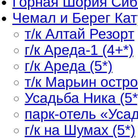
Горная Шория Сиб
Чемал и Берег Кат
т/к Алтай Резорт
г/к Ареда-1 (4+*)
г/к Ареда (5*)
т/к Марьин оcтро
Усадьба Ника (5*
парк-отель «Усад
г/к на Шумах (5*)