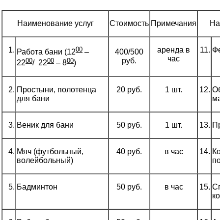
Наименование услуг
Стоимость
Примечания
На
1.
00
аренда в
11.
Ф
400/500
Работа бани (12
–
час
руб.
00
00
00
22
/ 22
– 8
)
2.
Простыни, полотенца
20 руб.
1 шт.
12.
О
для бани
м
3.
Веник для бани
50 руб.
1 шт.
13.
П
4.
Мяч (футбольный,
40 руб.
в час
14.
Ко
волейбольный)
п
5.
Бадминтон
50 руб.
в час
15.
С
к