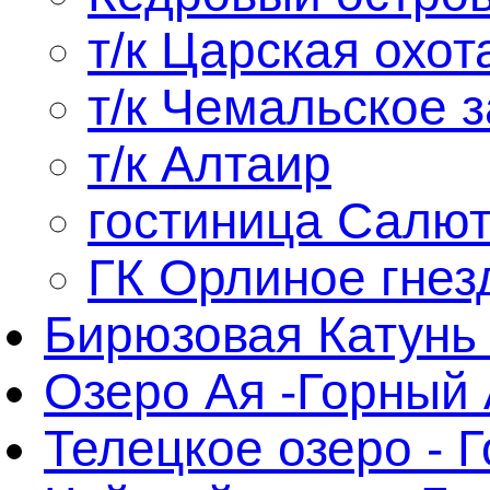
т/к Царская охота
т/к Чемальское 
т/к Алтаир
гостиница Салю
ГК Орлиное гнез
Бирюзовая Катунь 
Озеро Ая -Горный
Телецкое озеро - 