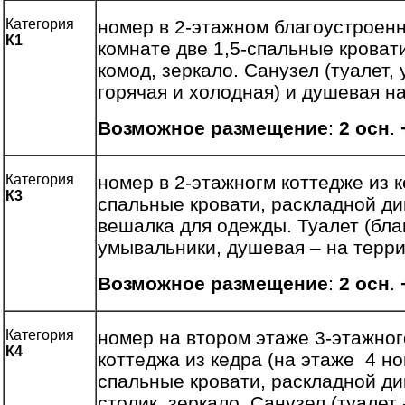
Категория
номер в 2-этажном благоустроенн
К1
комнате две 1,5-спальные кроват
комод, зеркало. Санузел (туалет,
горячая и холодная) и душевая на
Возможное размещение
:
2 осн
.
Категория
номер в 2-этажногм коттедже из к
К3
спальные кровати, раскладной див
вешалка для одежды. Туалет (бла
умывальники, душевая – на терри
Возможное размещение
:
2 осн
.
Категория
номер на втором этаже 3-этажног
К4
коттеджа из кедра (на этаже 4 но
спальные кровати, раскладной ди
столик, зеркало. Санузел (туалет