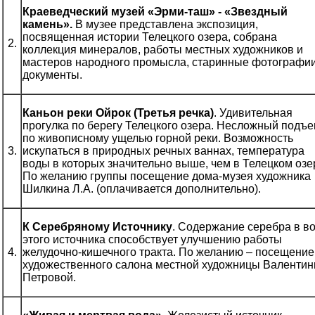
Краеведческий музей «Эрми-таш» - «Звездный
камень».
В музее представлена экспозиция,
посвященная истории Телецкого озера, собрана
2.
коллекция минералов, работы местных художников и
мастеров народного промысла, старинные фотографии
документы.
Каньон реки Ойрок (Третья речка)
. Удивительная
прогулка по берегу Телецкого озера. Несложный подъ
по живописному ущелью горной реки. Возможность
3.
искупаться в природных речных ваннах, температура
воды в которых значительно выше, чем в Телецком озе
По желанию группы посещение дома-музея художника
Шилкина Л.А. (оплачивается дополнительно).
К Серебряному Источнику
. Содержание серебра в в
этого источника способствует улучшению работы
4.
желудочно-кишечного тракта. По желанию – посещение
художественного салона местной художницы Валенти
Петровой.