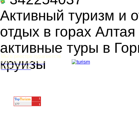
Активный туризм и о
отдых в горах Алтая
активные туры в Гор
Мы в реестре турагентств
круизы
ООО «Пятый Рим»
РТА 0019706