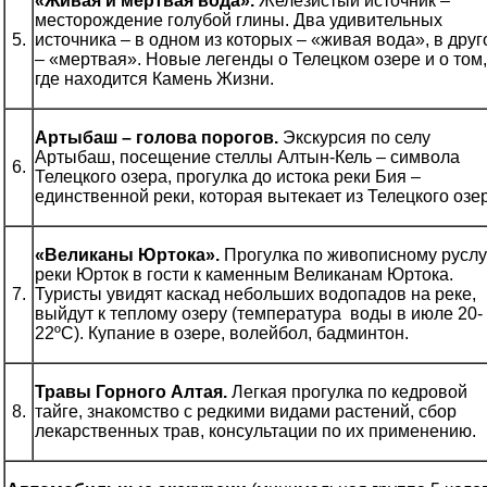
«Живая и мертвая вода».
Железистый источник –
месторождение голубой глины. Два удивительных
5.
источника – в одном из которых – «живая вода», в дру
– «мертвая». Новые легенды о Телецком озере и о том,
где находится Камень Жизни.
Артыбаш – голова порогов.
Экскурсия по селу
Артыбаш, посещение стеллы Алтын-Кель – символа
6.
Телецкого озера, прогулка до истока реки Бия –
единственной реки, которая вытекает из Телецкого озе
«Великаны Юртока».
Прогулка по живописному руслу
реки Юрток в гости к каменным Великанам Юртока.
7.
Туристы увидят каскад небольших водопадов на реке,
выйдут к теплому озеру (температура воды в июле 20-
22ºС). Купание в озере, волейбол, бадминтон.
Травы Горного Алтая.
Легкая прогулка по кедровой
8.
тайге, знакомство с редкими видами растений, сбор
лекарственных трав, консультации по их применению.