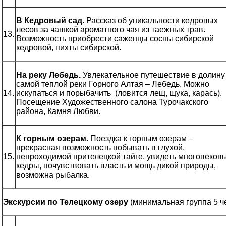
В Кедровый сад.
Рассказ об уникальности кедровых
лесов за чашкой ароматного чая из таежных трав.
13.
Возможность приобрести саженцы сосны сибирской
кедровой, пихты сибирской.
На реку Лебедь.
Увлекательное путешествие в долину
самой теплой реки Горного Алтая – Лебедь. Можно
14.
искупаться и порыбачить (ловится лещ, щука, карась).
Посещение Художественного салона Турочакского
района, Камня Любви.
К горным озерам.
Поездка к горным озерам –
прекрасная возможность побывать в глухой,
15.
непроходимой прителецкой тайге, увидеть многовеков
кедры, почувствовать власть и мощь дикой природы,
возможна рыбалка.
Экскурсии по Телецкому озеру
(минимальная группа 5 ч