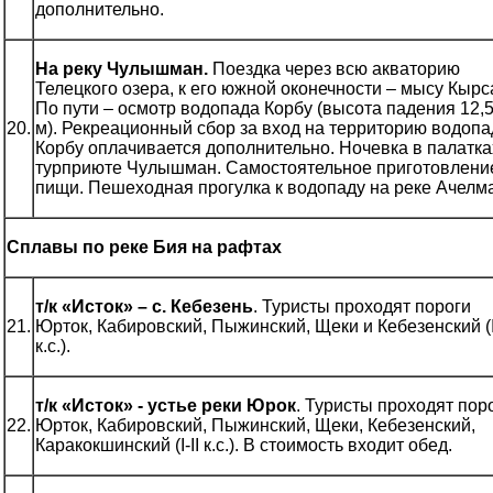
дополнительно.
На реку Чулышман.
Поездка через всю акваторию
Телецкого озера, к его южной оконечности – мысу Кырс
По пути – осмотр водопада Корбу (высота падения 12,
20.
м). Рекреационный сбор за вход на территорию водопа
Корбу оплачивается дополнительно. Ночевка в палатка
турприюте Чулышман. Самостоятельное приготовлени
пищи. Пешеходная прогулка к водопаду на реке Ачелм
Сплавы по реке Бия на рафтах
т/к «Исток» – с. Кебезень
. Туристы проходят пороги
21.
Юрток, Кабировский, Пыжинский, Щеки и Кебезенский (I-
к.с.).
т/к «Исток» - устье реки Юрок
. Туристы проходят пор
22.
Юрток, Кабировский, Пыжинский, Щеки, Кебезенский,
Каракокшинский (I-II к.с.). В стоимость входит обед.