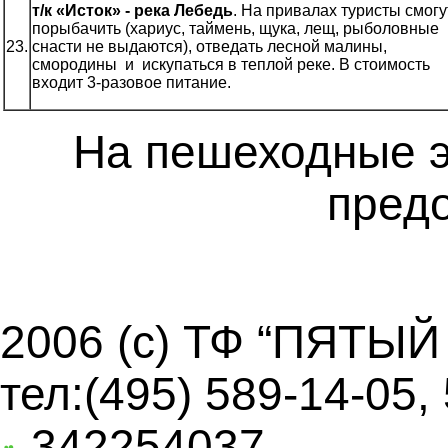
т/к «Исток» - река Лебедь
. На привалах туристы смогу
порыбачить (хариус, таймень, щука, лещ, рыболовные
23.
снасти не выдаются), отведать лесной малины,
смородины и искупаться в теплой реке. В стоимость
входит 3-разовое питание.
На пешеходные э
предо
2006 (c) ТФ “ПЯТЫЙ
тел:(495) 589-14-05,
342254037