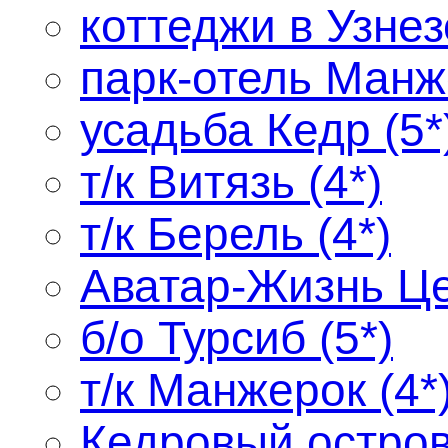
коттеджи в Узнезе
парк-отель Манже
усадьба Кедр (5*
т/к Витязь (4*)
т/к Берель (4*)
Аватар-Жизнь Це
б/о Турсиб (5*)
т/к Манжерок (
Кедровый остров 