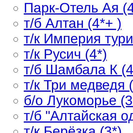
Парк-Отель Ая (4
т/б Алтан (4*+ )
т/к Империя тури
т/к Русич (4*)
т/б Шамбала К (4
т/к Три медведя (
б/о Лукоморье (3
т/б "Алтайская о
т/к Берёзка (3*)