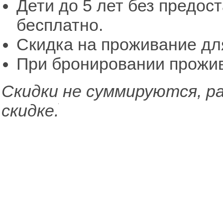
Дети до 5 лет без предос
бесплатно.
Скидка на проживание для
При бронировании прожива
Скидки не суммируются, р
Не забудьте поставить ссылку на
http://www.acris.ru/objects/gsh-o-fristail.htm
скидке.