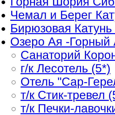
Горная Шория Сиб
Чемал и Берег Кат
Бирюзовая Катунь 
Озеро Ая -Горный
Санаторий Корон
г/к Лесотель (5*)
Отель "Сар-Герел
т/к Стик-тревел (
т/к Печки-лавочки