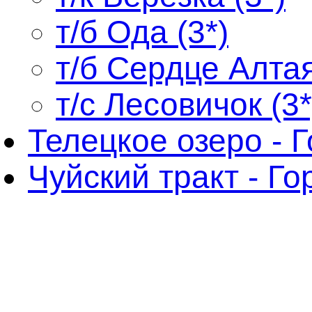
т/б Ода (3*)
т/б Сердце Алтая
т/с Лесовичок (3*
Телецкое озеро - 
Чуйский тракт - Г