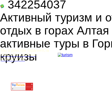
342254037
Активный туризм и о
отдых в горах Алтая
активные туры в Гор
Мы в реестре турагентств
круизы
ООО «Пятый Рим»
РТА 0019706