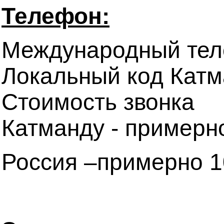
Телефон:
Меж­ду­на­род­ный те­
Ло­каль­ный код Кат­м
Стоимость звонка
Катманду - примерн
Россия –примерно 1